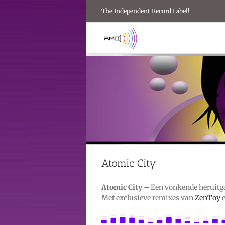
Ga
The Independent Record Label!
naar
inhoud
Atomic City
Atomic City
– Een vonkende heruitga
Met exclusieve remixes van
ZenToy