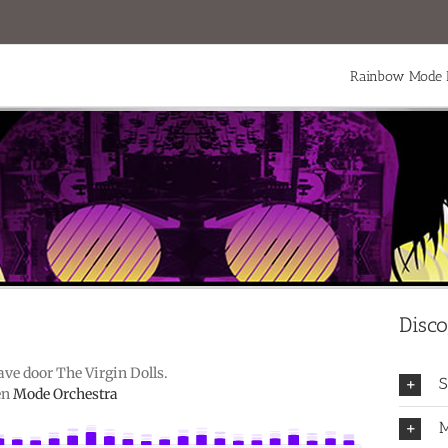
Rainbow Mode 
Disco
ve door The Virgin Dolls.
S
en
Mode Orchestra
M