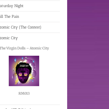
aturday Night
ill The Pain
tomic City (The Contest)
tomic City
The Virgin Dolls – Atomic City
RM013