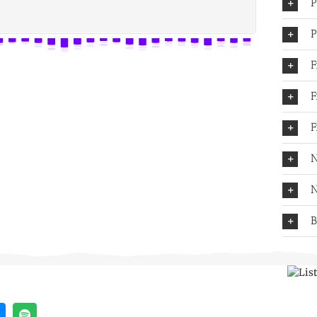
P
P
F
F
F
N
N
B