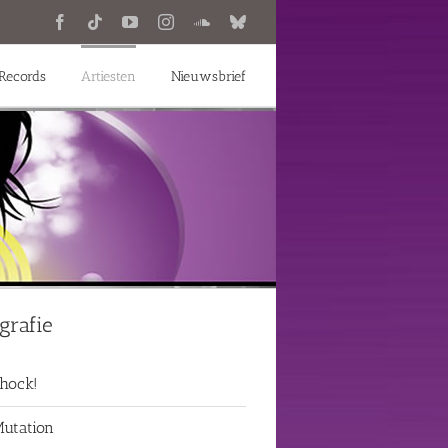
Facebook
Tiktok
YouTube
Instagram
SoundCloud
Bluesky
Records
Artiesten
Nieuwsbrief
grafie
hock!
utation