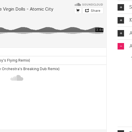
S
K
A
A