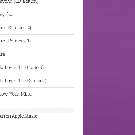
sycho (CD Edition)
sycho
ire (Remixes 2)
ire (Remixes 1)
ire
o Love (The Contest)
o Love (The Remixes)
low Your Mind